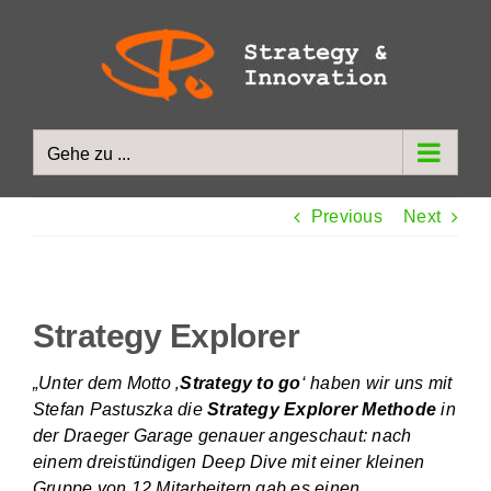
Zum
Inhalt
springen
Gehe zu ...
Previous
Next
Strategy Explorer
„Unter dem Motto ‚
Strategy to go
‘ haben wir uns mit
Stefan Pastuszka die
Strategy Explorer Methode
in
der Draeger Garage genauer angeschaut: nach
einem dreistündigen Deep Dive mit einer kleinen
Gruppe von 12 Mitarbeitern gab es einen