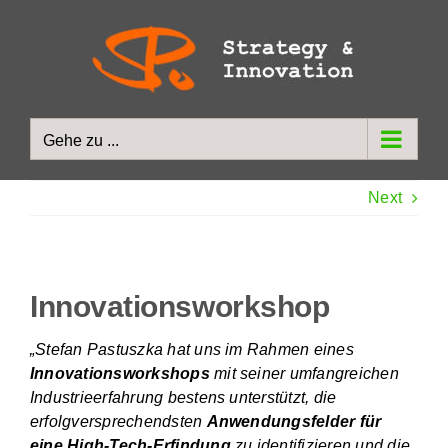
Zum
Inhalt
springen
Gehe zu ...
Next
Innovationsworkshop
„Stefan Pastuszka hat uns im Rahmen eines
Innovationsworkshops
mit seiner umfangreichen
Industrieerfahrung bestens unterstützt, die
erfolgversprechendsten
Anwendungsfelder für
eine High-Tech-Erfindung
zu identifizieren und die